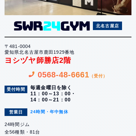
北名古屋店
〒481-0004
愛知県北名古屋市鹿田1929番地
ヨシヅヤ師勝店2階
0568-48-6661
（受付）
毎週金曜日を除く
受付時間
11：00～13：00・
14：00～21：00
24時間・年中無休
営業日
24時間ジム
全56種類・81台