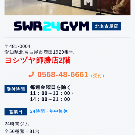
北名古屋店
〒481-0004
愛知県北名古屋市鹿田1929番地
ヨシヅヤ師勝店2階
0568-48-6661
（受付）
毎週金曜日を除く
受付時間
11：00～13：00・
14：00～21：00
24時間・年中無休
営業日
24時間ジム
全56種類・81台