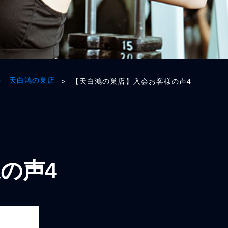
声 天白鴻の巣店
>
【天白鴻の巣店】入会お客様の声4
の声4