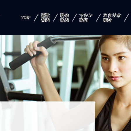
施設
料金
マシン
スタジオ
店
TOP
案内
案内
案内
紹介