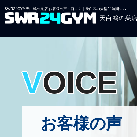
SWR24GYM天白鴻の巣店 お客様の声・口コミ｜天白区の大型24時間ジム
天白鴻の巣
VOICE
お客様の声