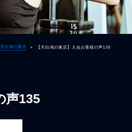
天白鴻の巣店
>
【天白鴻の巣店】入会お客様の声135
声135