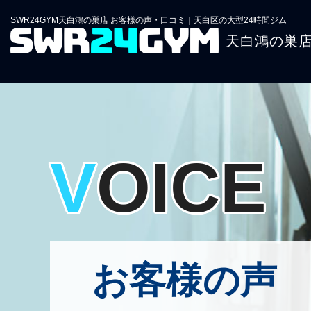
SWR24GYM天白鴻の巣店 お客様の声・口コミ｜天白区の大型24時間ジム
天白鴻の巣
VOICE
お客様の声