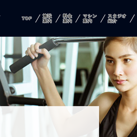
施設
料金
マシン
スタジオ
店
TOP
案内
案内
案内
紹介