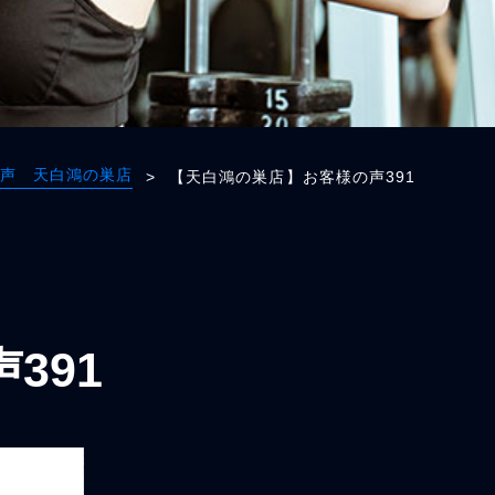
声 天白鴻の巣店
>
【天白鴻の巣店】お客様の声391
391