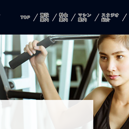
施設
料金
マシン
スタジオ
店
TOP
案内
案内
案内
紹介