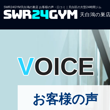
SWR24GYM天白鴻の巣店 お客様の声・口コミ｜天白区の大型24時間ジム
天白鴻の巣
VOICE
お客様の声