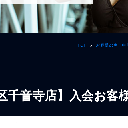
TOP
お客様の声 中
>
区千音寺店】入会お客様