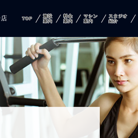
施設
料金
マシン
スタジオ
寺店
TOP
案内
案内
案内
紹介