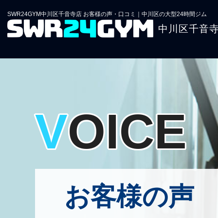
SWR24GYM中川区千音寺店 お客様の声・口コミ｜中川区の大型24時間ジム
中川区千音
VOICE
お客様の声