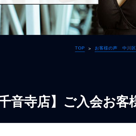
TOP
お客様の声 中川区
>
千音寺店】ご入会お客様