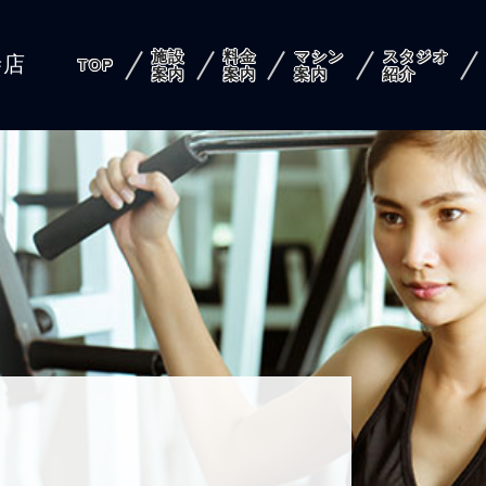
施設
料金
マシン
スタジオ
寺店
TOP
案内
案内
案内
紹介