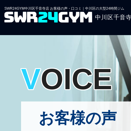
SWR24GYM中川区千音寺店 お客様の声・口コミ｜中川区の大型24時間ジム
中川区千音
VOICE
お客様の声