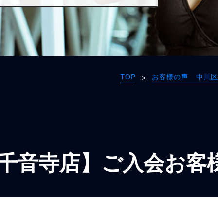
TOP
お客様の声 中川区
>
千音寺店】ご入会お客様