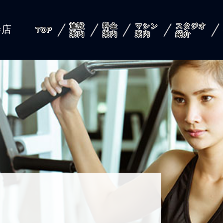
施設
料金
マシン
スタジオ
寺店
TOP
案内
案内
案内
紹介