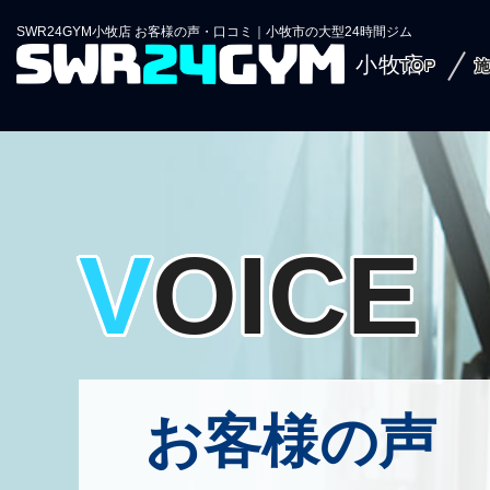
SWR24GYM小牧店 お客様の声・口コミ｜小牧市の大型24時間ジム
小牧店
TOP
VOICE
お客様の声