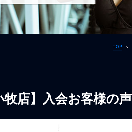
TOP
>
小牧店】入会お客様の声5