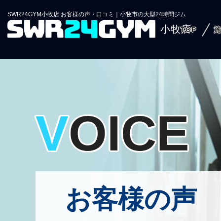
SWR24GYM小牧店 お客様の声・口コミ｜小牧市の大型24時間ジム
小牧店
TOP
VOICE
お客様の声