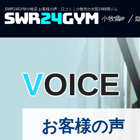
SWR24GYM小牧店 お客様の声・口コミ｜小牧市の大型24時間ジム
小牧店
TOP
VOICE
お客様の声