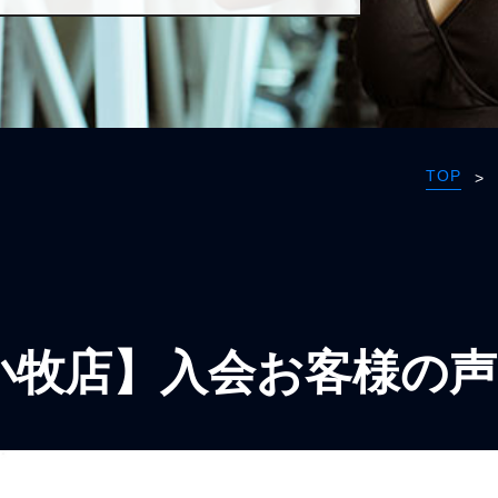
TOP
>
小牧店】入会お客様の声3