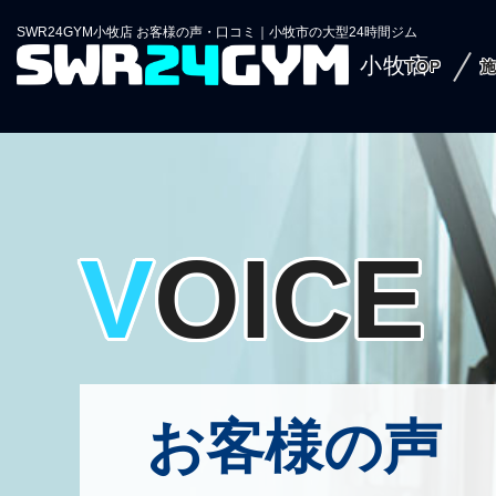
SWR24GYM小牧店 お客様の声・口コミ｜小牧市の大型24時間ジム
小牧店
TOP
VOICE
お客様の声