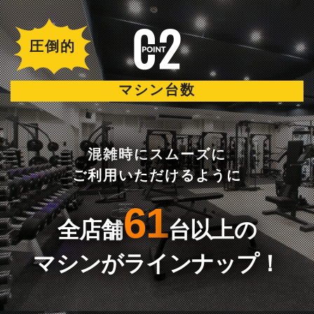
圧倒的
マシン台数
混雑時にスムーズに
ご利用いただけるように
61
全店舗
台以上の
マシンがラインナップ！