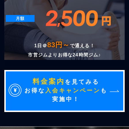
月額
83円～
1日＠
で通える！
市営ジムよりお得な24時間ジム♪
料金案内
を見てみる
お得な
入会キャンペーン
も
実施中！