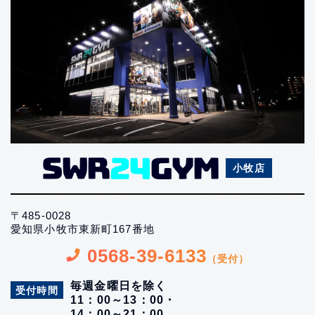
小牧店
〒485-0028
愛知県小牧市東新町167番地
0568-39-6133
（受付）
毎週金曜日を除く
受付時間
11：00～13：00・
14：00～21：00