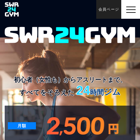
会員ページ
初心者（女性も）からアスリートまで、
24
ジム
時間
すべてをそろえた
月額