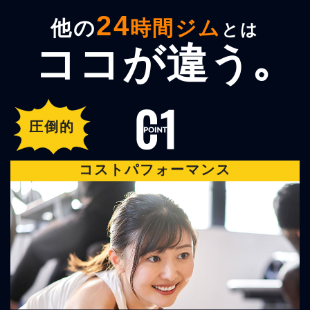
24
他の
時間ジム
とは
ココが違う｡
圧倒的
コストパフォーマンス