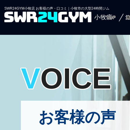
SWR24GYM小牧店 お客様の声・口コミ｜小牧市の大型24時間ジム
小牧店
TOP
VOICE
お客様の声