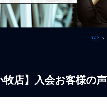
TOP
>
小牧店】入会お客様の声1