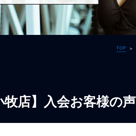
TOP
>
小牧店】入会お客様の声1