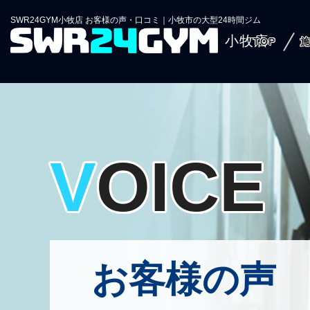
SWR24GYM小牧店 お客様の声・口コミ｜小牧市の大型24時間ジム
小牧店
TOP
VOICE
お客様の声