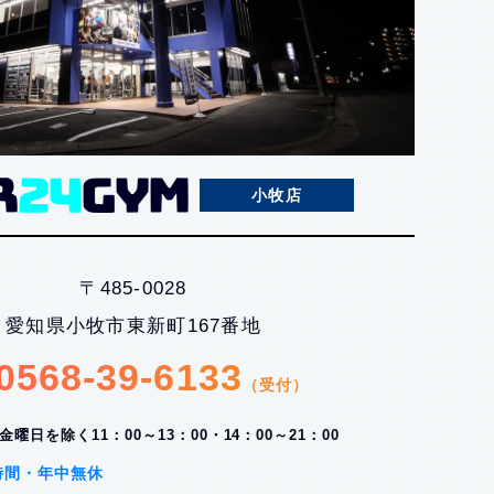
小牧店
〒485-0028
愛知県小牧市東新町167番地
0568-39-6133
（受付）
金曜日を除く
11：00～13：00・
14：00～21：00
時間・年中無休