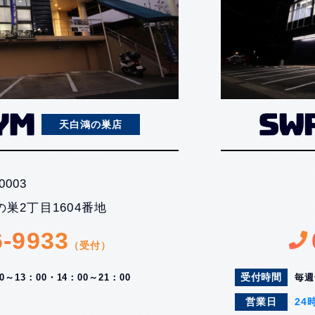
天白鴻の巣店
-0003
巣2丁目1604番地
6-9933
（受付）
受付時間
00～13：00・
14：00～21：00
毎週
営業日
24