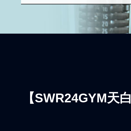
【SWR24GYM