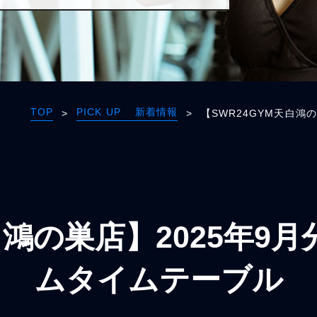
TOP
PICK UP 新着情報
>
>
【SWR24GYM天白鴻
天白鴻の巣店】2025年9
ムタイムテーブル