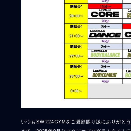
いつもSWR24GYMをご愛顧賜り誠にありがと