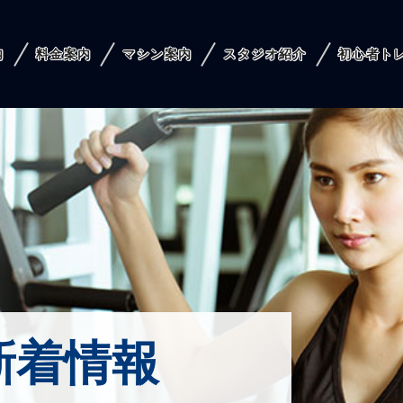
内
料金案内
マシン案内
スタジオ紹介
初心者ト
 新着情報